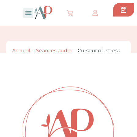
Thérapie Brève
Soin Energetique
Séances audio
Accueil
Séances audio
Curseur de stress