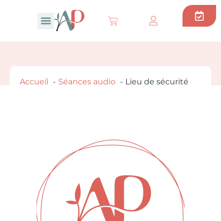
Thérapie Brève
Soin Energetique
Séances audio
Accueil
Séances audio
Lieu de sécurité